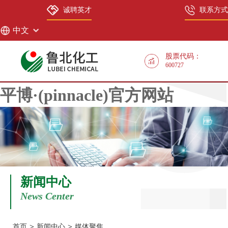
平博·(pinnacle)官方网站
诚聘英才
联系方
中文
股票代码：
600727
平博·(pinnacle)官方网站
新闻中心
News Center
>
>
首页
新闻中心
媒体聚焦