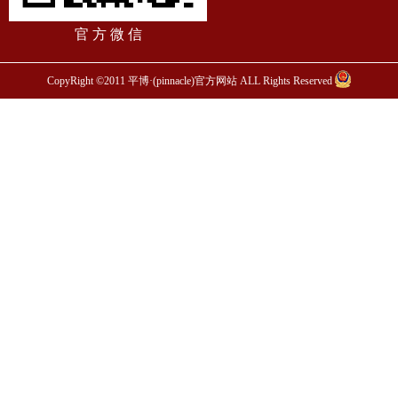
官 方 微 信
CopyRight ©2011 平博·(pinnacle)官方网站 ALL Rights Reserved